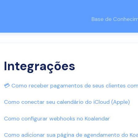
Base de Conheci
Integrações
💳 Como receber pagamentos de seus clientes com 
Como conectar seu calendário do iCloud (Apple)
Como configurar webhooks no Koalendar
Como adicionar sua página de agendamento do Koa