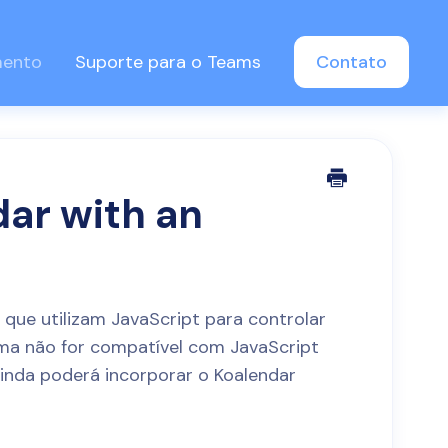
mento
Suporte para o Teams
Contato
ar with an
o
que utilizam JavaScript para controlar
ma não for compatível com JavaScript
inda poderá incorporar o Koalendar