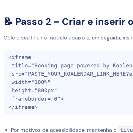
📝 Passo 2 – Criar e inserir 
Cole o seu link no modelo abaixo e, em seguida, insi
<iframe

 title="Booking page powered by Koalendar"

 src="PASTE_YOUR_KOALENDAR_LINK_HERE?embed=true"

 width="100%"

 height="800px"

 frameborder="0">

Por motivos de acessibilidade, mantenha o
tít