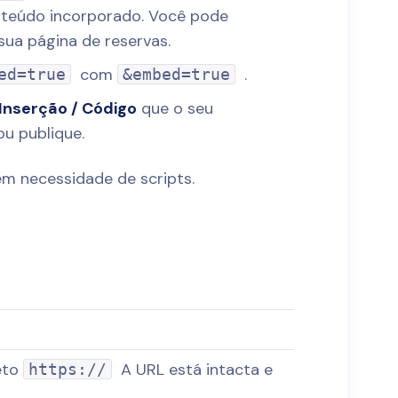
onteúdo incorporado. Você pode
sua página de reservas.
com
.
ed=true
&embed=true
Inserção / Código
que o seu
ou publique.
m necessidade de scripts.
eto
A URL está intacta e
https://