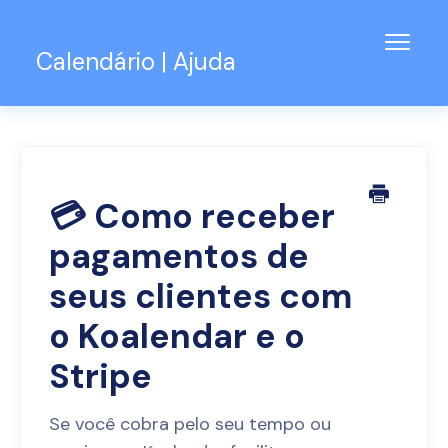
Alter
Calendário | Ajuda
naveg
Base de Conhecimento
Suporte para o Teams
Contato
💳 Como receber
pagamentos de
seus clientes com
o Koalendar e o
Stripe
Se você cobra pelo seu tempo ou