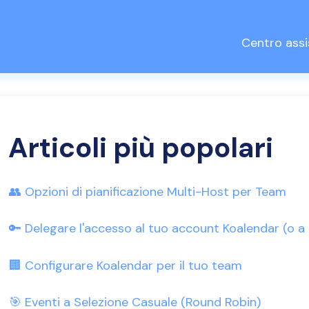
Centro ass
a
Articoli più popolari
👥 Opzioni di pianificazione Multi-Host per Team
🔑 Delegare l'accesso al tuo account Koalendar (o a 
🏢 Configurare Koalendar per il tuo team
🎯 Eventi a Selezione Casuale (Round Robin)