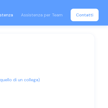
istenza
Assistenza per Team
Contatti
quello di un collega)