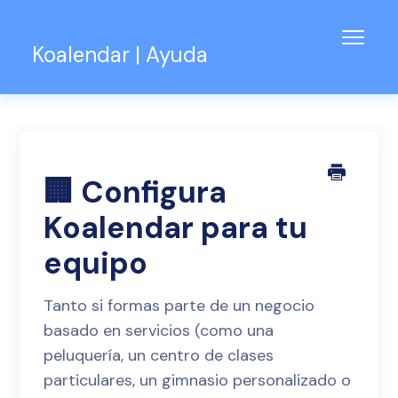
Alter
Koalendar | Ayuda
naveg
Base de conocimientos
Soporte para equipos
Contacto
🏢 Configura
Koalendar para tu
equipo
Tanto si formas parte de un negocio
basado en servicios (como una
peluquería, un centro de clases
particulares, un gimnasio personalizado o