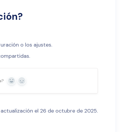
ción?
ración o los ajustes.
compartidas.
a?
Sí
No
 actualización el 26 de octubre de 2025.