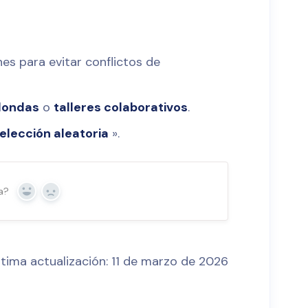
nes para evitar conflictos de
dondas
o
talleres colaborativos
.
elección aleatoria
».
a?
Sí
No
ltima actualización: 11 de marzo de 2026