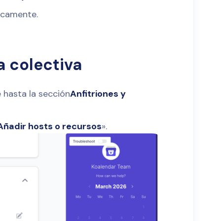
icamente.
 colectiva
 hasta la sección
Anfitriones y
Añadir hosts o recursos
».