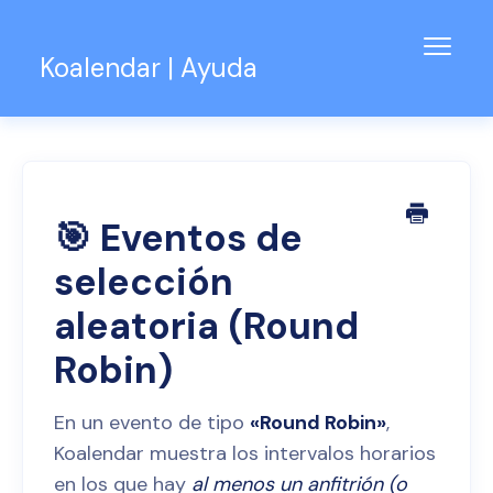
Alter
Koalendar | Ayuda
naveg
Base de conocimientos
Soporte para equipos
Contacto
🎯 Eventos de
selección
aleatoria (Round
Robin)
En un evento de tipo
«Round Robin»
,
Koalendar muestra los intervalos horarios
en los que hay
al menos un anfitrión (o