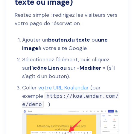
texte ou image)
Restez simple : redirigez les visiteurs vers
votre page de réservation :
Ajouter un
bouton
,
du texte
ou
une
image
à votre site Google
Sélectionnez l'élément, puis cliquez
sur
l'icône Lien ou
sur «
Modifier
» (s'il
s'agit d'un bouton).
Coller
votre URL Koalendar
(par
exemple
https://koalendar.com/
)
e/demo