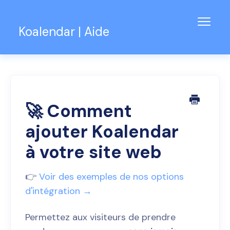
Bascu
Koalendar | Aide
la
navig
Base de connaissances
Assistance pour les équipes
Contact
🚀 Comment
ajouter Koalendar
à votre site web
👉
Voir des exemples de nos options
d'intégration →
Permettez aux visiteurs de prendre