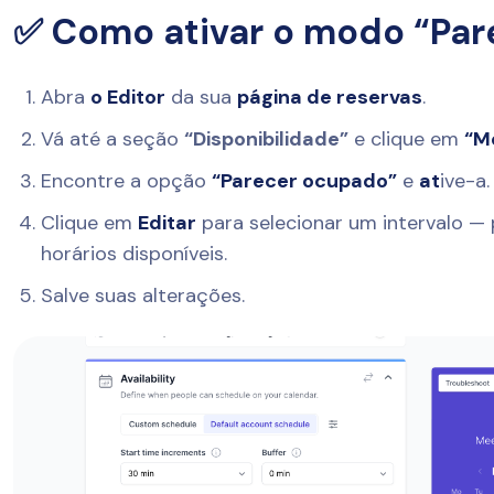
✅ Como ativar o modo “Pa
Abra
o Editor
da sua
página de reservas
.
Vá até a seção
“Disponibilidade”
e clique em
“M
Encontre a opção
“Parecer ocupado”
e
at
ive-a.
Clique em
Editar
para selecionar um intervalo —
horários disponíveis.
Salve suas alterações.