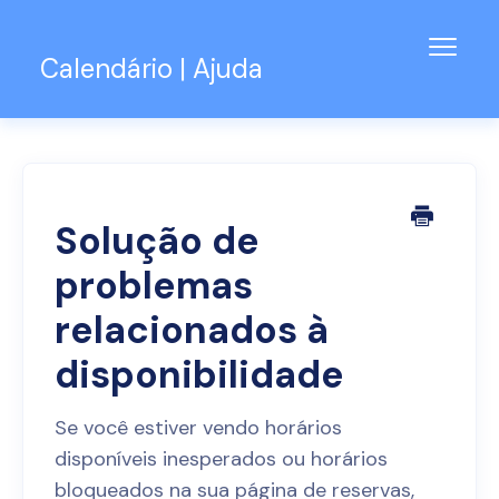
Alter
Calendário | Ajuda
naveg
Base de Conhecimento
Suporte para o Teams
Contato
Solução de
problemas
relacionados à
disponibilidade
Se você estiver vendo horários
disponíveis inesperados ou horários
bloqueados na sua página de reservas,