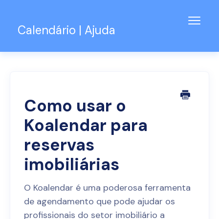
Alter
Calendário | Ajuda
naveg
Base de Conhecimento
Suporte para o Teams
Contato
Como usar o
Koalendar para
reservas
imobiliárias
O Koalendar é uma poderosa ferramenta
de agendamento que pode ajudar os
profissionais do setor imobiliário a