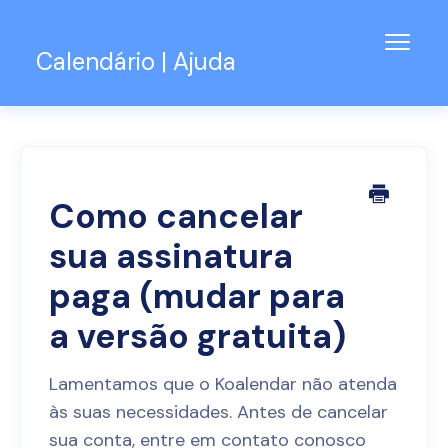
Alter
Calendário | Ajuda
naveg
Base de Conhecimento
Suporte para o Teams
Contato
Como cancelar
sua assinatura
paga (mudar para
a versão gratuita)
Lamentamos que o Koalendar não atenda
às suas necessidades. Antes de cancelar
sua conta, entre em contato conosco