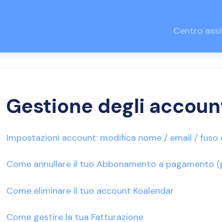
Centro ass
a
Gestione degli accoun
Impostazioni account: modifica nome / email / fuso o
Come annullare il tuo Abbonamento a pagamento (pa
Come eliminare il tuo account Koalendar
Come gestire la tua Fatturazione