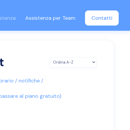
istenza
Assistenza per Team
Contatti
t
rario / notifiche /
ssare al piano gratuito)