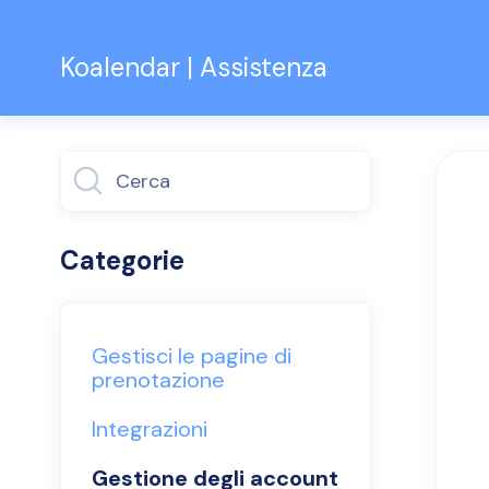
Koalendar | Assistenza
Attiva/disattiv
ricerca
Categorie
Gestisci le pagine di
prenotazione
Integrazioni
Gestione degli account