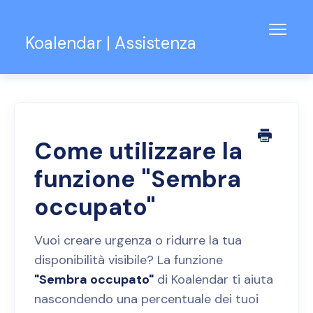
Attiva
Koalendar | Assistenza
la
navig
Centro assistenza
Assistenza per Team
Contatti
Come utilizzare la
funzione "Sembra
occupato"
Vuoi creare urgenza o ridurre la tua
disponibilità visibile? La funzione
"Sembra occupato"
di Koalendar ti aiuta
nascondendo una percentuale dei tuoi