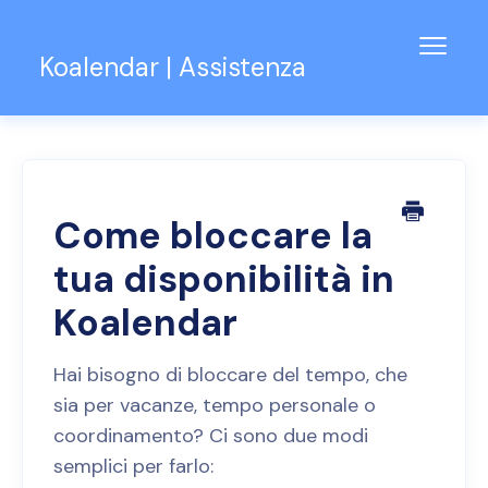
Attiva
Koalendar | Assistenza
la
navig
Centro assistenza
Assistenza per Team
Contatti
Come bloccare la
tua disponibilità in
Koalendar
Hai bisogno di bloccare del tempo, che
sia per vacanze, tempo personale o
coordinamento? Ci sono due modi
semplici per farlo: