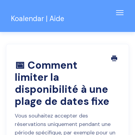
Bascu
Koalendar | Aide
la
navig
Base de connaissances
Assistance pour les équipes
Contact
📅 Comment
limiter la
disponibilité à une
plage de dates fixe
Vous souhaitez accepter des
réservations uniquement pendant une
période spécifique, par exemple pour un