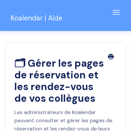
Bascu
Koalendar | Aide
la
navig
Base de connaissances
Assistance pour les équipes
Contact
🗂️ Gérer les pages
de réservation et
les rendez-vous
de vos collègues
Les administrateurs de Koalendar
peuvent consulter et gérer les pages de
réservation et les rendez-vous de leurs