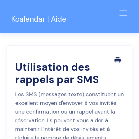
Bascu
Koalendar | Aide
la
navig
Base de connaissances
Assistance pour les équipes
Contact
Utilisation des
rappels par SMS
Les SMS (messages texte) constituent un
excellent moyen d'envoyer à vos invités
une confirmation ou un rappel avant la
réservation. Ils peuvent vous aider à
maintenir l'intérêt de vos invités et à
réduire le nombre de désistements.