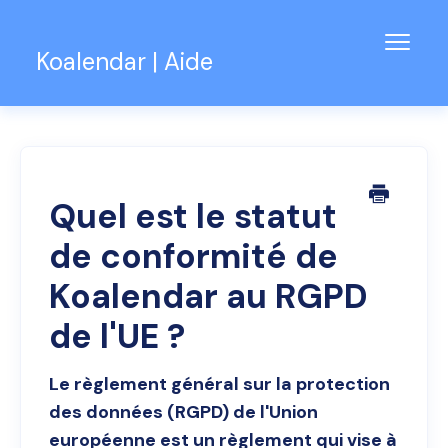
Bascu
Koalendar | Aide
la
navig
Base de connaissances
Assistance pour les équipes
Contact
Quel est le statut
de conformité de
Koalendar au RGPD
de l'UE ?
Le règlement général sur la protection
des données (RGPD) de l'Union
européenne est un règlement qui vise à