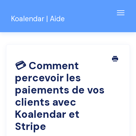
Bascu
Koalendar | Aide
la
navig
Base de connaissances
Assistance pour les équipes
Contact
💳 Comment
percevoir les
paiements de vos
clients avec
Koalendar et
Stripe