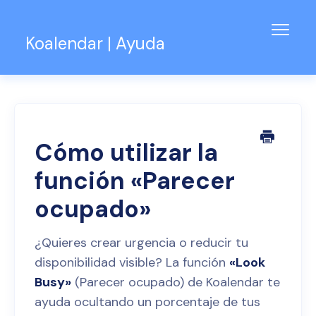
Alter
Koalendar | Ayuda
naveg
Base de conocimientos
Soporte para equipos
Contacto
Cómo utilizar la
función «Parecer
ocupado»
¿Quieres crear urgencia o reducir tu
disponibilidad visible? La función
«Look
Busy»
(Parecer ocupado) de Koalendar te
ayuda ocultando un porcentaje de tus