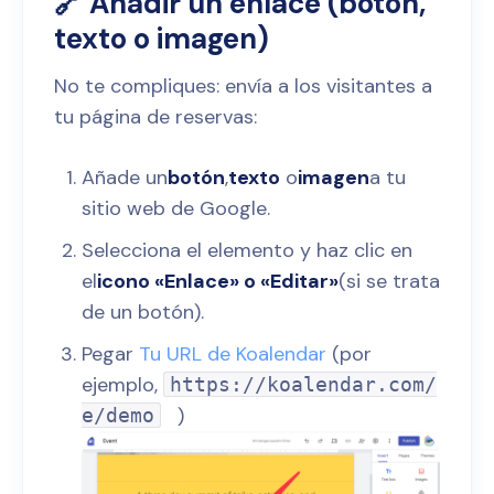
🔗 Añadir un enlace (botón,
texto o imagen)
No te compliques: envía a los visitantes a
tu página de reservas:
Añade un
botón
,
texto
o
imagen
a tu
sitio web de Google.
Selecciona el elemento y haz clic en
el
icono «Enlace» o
«Editar»
(si se trata
de un botón).
Pegar
Tu URL de Koalendar
(por
ejemplo,
https://koalendar.com/
)
e/demo