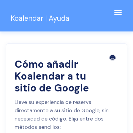
Alter
Koalendar | Ayuda
naveg
Base de conocimientos
Soporte para equipos
Contacto
Cómo añadir
Koalendar a tu
sitio de Google
Lleve su experiencia de reserva
directamente a su sitio de Google, sin
necesidad de código. Elija entre dos
métodos sencillos: