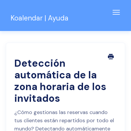
Alter
Koalendar | Ayuda
naveg
Base de conocimientos
Soporte para equipos
Contacto
Detección
automática de la
zona horaria de los
invitados
¿Cómo gestionas las reservas cuando
tus clientes están repartidos por todo el
mundo? Detectando automáticamente