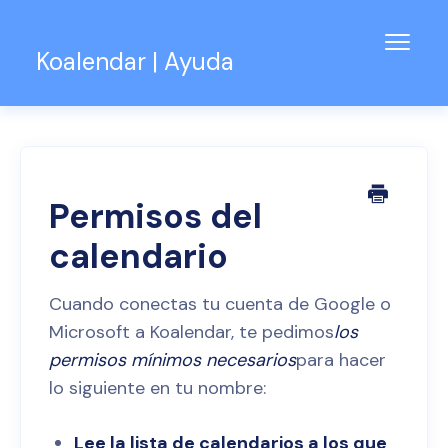
Alter
Koalendar | Ayuda
naveg
Base de conocimientos
Soporte para equipos
Contacto
Permisos del
calendario
Cuando conectas tu cuenta de Google o
Microsoft a Koalendar, te pedimos
los
permisos mínimos necesarios
para hacer
lo siguiente en tu nombre:
Lee la lista de calendarios a los que