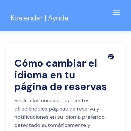
Alter
Koalendar | Ayuda
naveg
Base de conocimientos
Soporte para equipos
Contacto
Cómo cambiar el
idioma en tu
página de reservas
Facilita las cosas a tus clientes
ofreciéndoles páginas de reserva y
notificaciones en su idioma preferido,
detectado automáticamente y