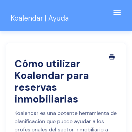
Alter
Koalendar | Ayuda
naveg
Base de conocimientos
Soporte para equipos
Contacto
Cómo utilizar
Koalendar para
reservas
inmobiliarias
Koalendar es una potente herramienta de
planificación que puede ayudar a los
profesionales del sector inmobiliario a