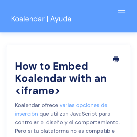
Alter
Koalendar | Ayuda
naveg
Base de conocimientos
Soporte para equipos
Contacto
How to Embed
Koalendar with an
<iframe>
Koalendar ofrece
varias opciones de
inserción
que utilizan JavaScript para
controlar el diseño y el comportamiento.
Pero si tu plataforma no es compatible