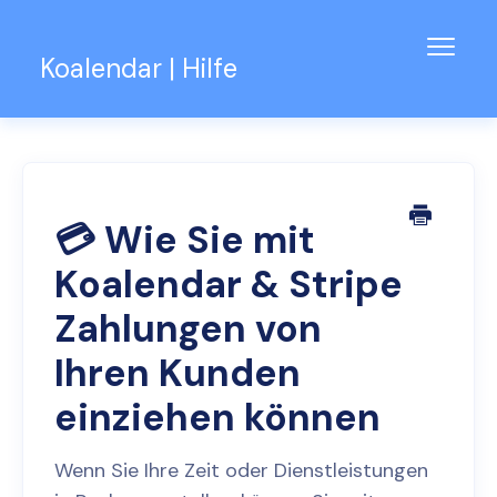
Navig
Koalendar | Hilfe
umsch
Wissensdatenbank
Unterstützung für Teams
Kontakt
💳 Wie Sie mit
Koalendar & Stripe
Zahlungen von
Ihren Kunden
einziehen können
Wenn Sie Ihre Zeit oder Dienstleistungen