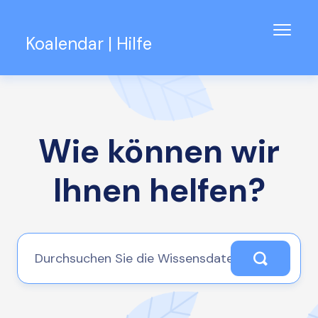
Navig
Koalendar | Hilfe
umsch
Wissensdatenbank
Unterstützung für Teams
Wie können wir
Kontakt
Ihnen helfen?