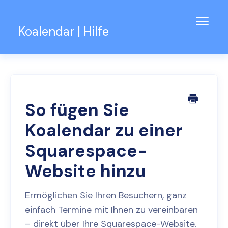
Navig
Koalendar | Hilfe
umsch
Wissensdatenbank
Unterstützung für Teams
Kontakt
So fügen Sie
Koalendar zu einer
Squarespace-
Website hinzu
Ermöglichen Sie Ihren Besuchern, ganz
einfach Termine mit Ihnen zu vereinbaren
– direkt über Ihre Squarespace-Website.