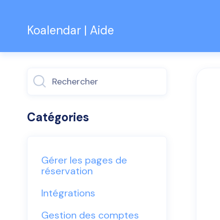
Koalendar | Aide
Basculer
la
recherche
Catégories
Gérer les pages de
réservation
Intégrations
Gestion des comptes